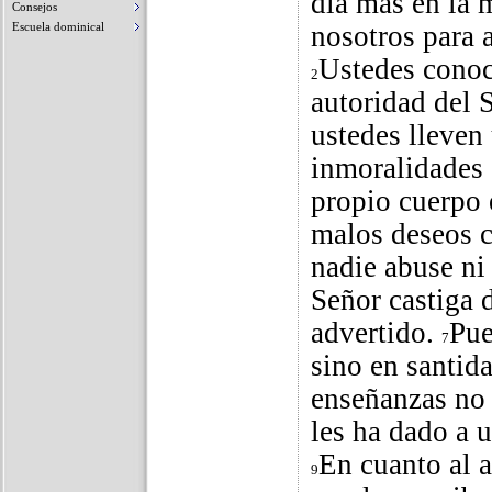
día más en la 
Consejos
Escuela dominical
nosotros para 
Ustedes conoc
2
autoridad del 
ustedes lleven
inmoralidades
propio cuerpo 
malos deseos 
nadie abuse ni
Señor castiga 
advertido.
Pue
7
sino en santid
enseñanzas no 
les ha dado a u
En cuanto al 
9