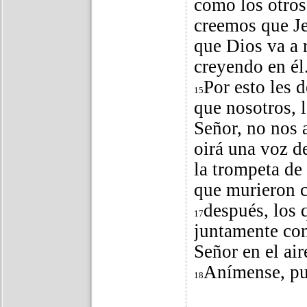
como los otros
creemos que Je
que Dios va a 
creyendo en él
Por esto les 
15
que nosotros, 
Señor, no nos 
oirá una voz d
la trompeta de
que murieron c
después, los
17
juntamente con
Señor en el air
Anímense, pue
18