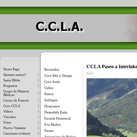
CCLA Paseo a Interlake
Home Page
Recuerdos
Fotos
Quienes somos?
Coro Alfa y Omega
Santa Biblia
Coro Jonás
Programa
Cultos
Grupo de Mujeres
Paseos
Biblicas
Zofingen
Cursos de Francés
Coro CCLA
Desayunos
Videos
Despedida Katia
Vínculos
Escuela Dominical
Fotos
Eva Muñoz
Nuevo Visitante
Fiestas
Canciones (videos)
Aniversario de Bolivia