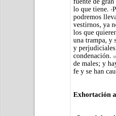
fuente de gran 
lo que tiene.
P
7
podremos llev
vestirnos, ya 
los que quiere
una trampa, y 
y perjudiciale
condenación.
1
de males; y ha
fe y se han cau
Exhortación 