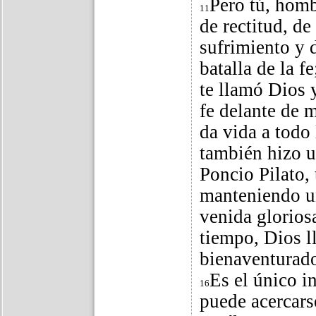
Pero tú, homb
11
de rectitud, de
sufrimiento y 
batalla de la f
te llamó Dios 
fe delante de 
da vida a todo 
también hizo u
Poncio Pilato
manteniendo un
venida glorios
tiempo, Dios ll
bienaventurado
Es el único i
16
puede acercars