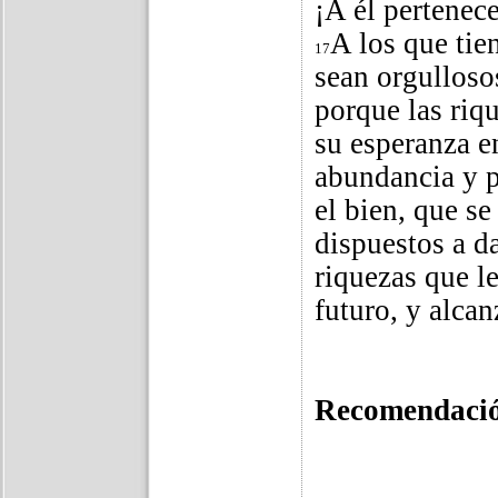
¡A él pertenec
A los que tie
17
sean orgulloso
porque las riq
su esperanza e
abundancia y 
el bien, que s
dispuestos a d
riquezas que l
futuro, y alcan
Recomendación