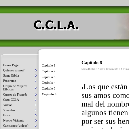
Capítulo 6
Home Page
Capítulo 1
Santa Biblia > Nuevo Testamento > 1 Timo
Quienes somos?
Capítulo 2
Santa Biblia
Capítulo 3
Programa
Capítulo 4
Los que están
Grupo de Mujeres
1
Capítulo 5
Biblicas
sus amos como 
Capítulo 6
Cursos de Francés
Coro CCLA
mal del nombre
Videos
Vínculos
algunos tienen
Fotos
por ser sus her
Nuevo Visitante
Canciones (videos)